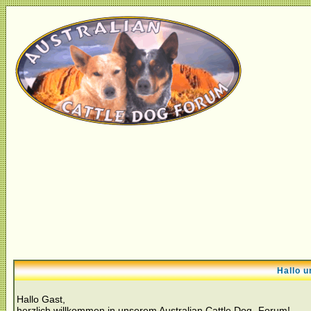
Hallo u
Hallo Gast,
herzlich willkommen in unserem Australian Cattle Dog- Forum!