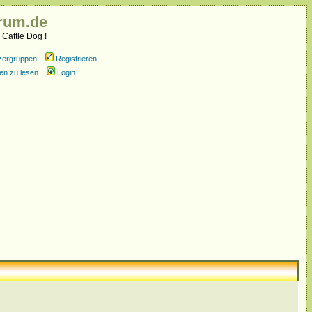
rum.de
 Cattle Dog !
zergruppen
Registrieren
en zu lesen
Login