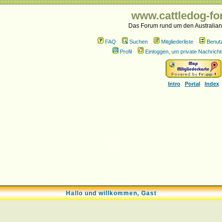
www.cattledog-fo
Das Forum rund um den Australian
FAQ
Suchen
Mitgliederliste
Benut
Profil
Einloggen, um private Nachricht
Intro
Portal
Index
Hallo und willkommen, Gast